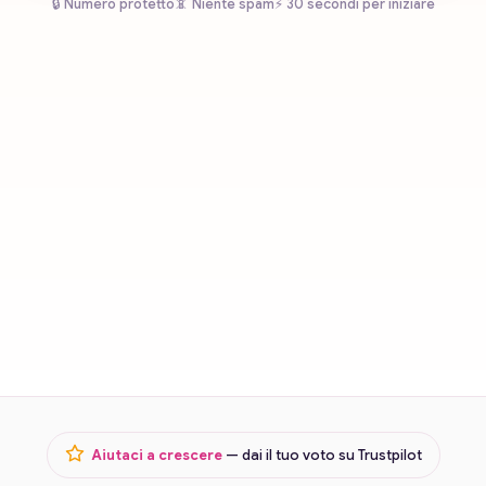
🔒 Numero protetto
📵 Niente spam
⚡ 30 secondi per iniziare
Aiutaci a crescere
— dai il tuo voto su Trustpilot