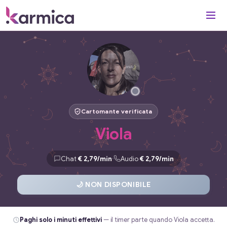
Cartomante verificata
Viola
·
Chat
€ 2,79/min
Audio
€ 2,79/min
🌙 NON DISPONIBILE
Paghi solo i minuti effettivi
— il timer parte quando Viola accetta.