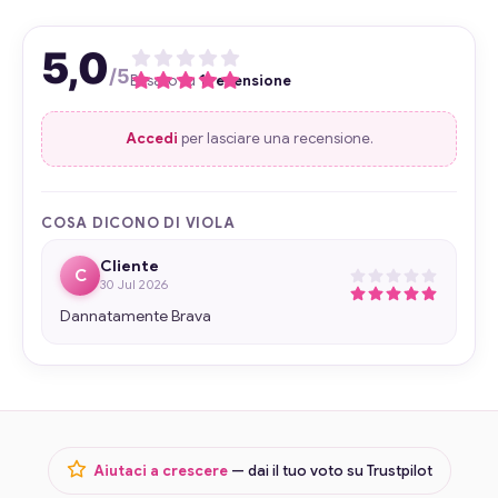
5,0
/5
Basato su
1 recensione
Accedi
per lasciare una recensione.
COSA DICONO DI VIOLA
Cliente
C
30 Jul 2026
Dannatamente Brava
Aiutaci a crescere
— dai il tuo voto su Trustpilot