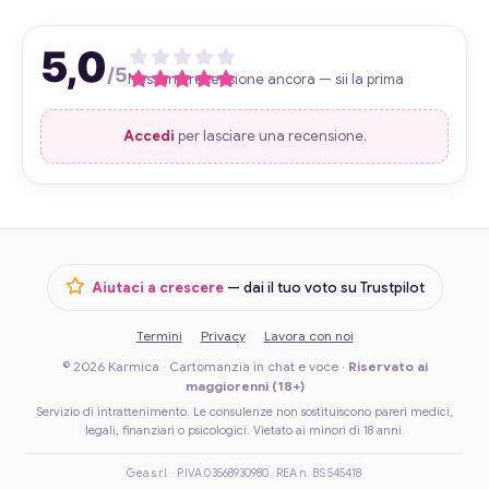
5,0
/5
Nessuna recensione ancora — sii la prima
Accedi
per lasciare una recensione.
Aiutaci a crescere
— dai il tuo voto su Trustpilot
Termini
Privacy
Lavora con noi
© 2026 Karmica · Cartomanzia in chat e voce ·
Riservato ai
maggiorenni (18+)
Servizio di intrattenimento. Le consulenze non sostituiscono pareri medici,
legali, finanziari o psicologici. Vietato ai minori di 18 anni.
Gea s.r.l. · P.IVA 03568930980 · REA n. BS 545418