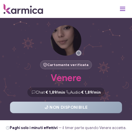
Cartomante verificata
Venere
·
Chat
€ 1,89/min
Audio
€ 1,89/min
🌙 NON DISPONIBILE
Paghi solo i minuti effettivi
— il timer parte quando Venere accetta.