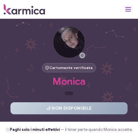
Cartomante verificata
Monica
🌙 NON DISPONIBILE
Paghi solo i minuti effettivi
— il timer parte quando Monica accetta.