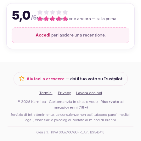
5,0
/5
Nessuna recensione ancora — sii la prima
Accedi
per lasciare una recensione.
Aiutaci a crescere
— dai il tuo voto su Trustpilot
Termini
Privacy
Lavora con noi
© 2026 Karmica · Cartomanzia in chat e voce ·
Riservato ai
maggiorenni (18+)
Servizio di intrattenimento. Le consulenze non sostituiscono pareri medici,
legali, finanziari o psicologici. Vietato ai minori di 18 anni.
Gea s.r.l. · P.IVA 03568930980 · REA n. BS 545418