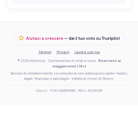
Aiutaci a crescere
— dai il tuo voto su Trustpilot
Termini
Privacy
Lavora con noi
© 2026 Karmica · Cartomanzia in chat e voce ·
Riservato ai
maggiorenni (18+)
Servizio di intrattenimento. Le consulenze non sostituiscono pareri medici,
legali, finanziari o psicologici. Vietato ai minori di 18 anni.
Gea s.r.l. · P.IVA 03568930980 · REA n. BS 545418