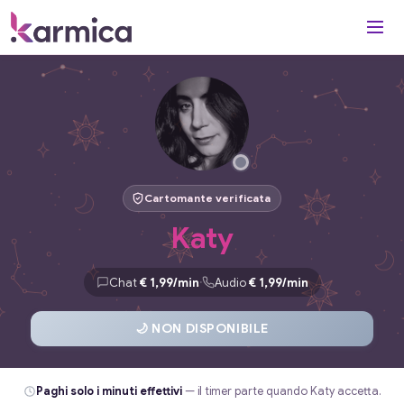
Cartomante verificata
Katy
·
Chat
€ 1,99/min
Audio
€ 1,99/min
🌙 NON DISPONIBILE
Paghi solo i minuti effettivi
— il timer parte quando Katy accetta.