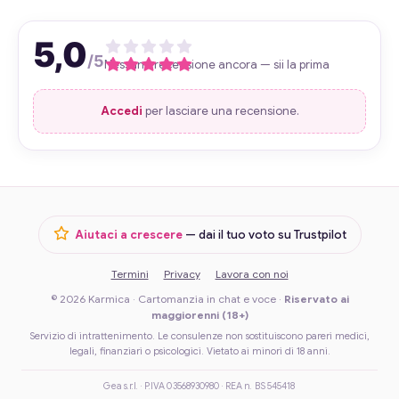
5,0
/5
Nessuna recensione ancora — sii la prima
Accedi
per lasciare una recensione.
Aiutaci a crescere
— dai il tuo voto su Trustpilot
Termini
Privacy
Lavora con noi
© 2026 Karmica · Cartomanzia in chat e voce ·
Riservato ai
maggiorenni (18+)
Servizio di intrattenimento. Le consulenze non sostituiscono pareri medici,
legali, finanziari o psicologici. Vietato ai minori di 18 anni.
Gea s.r.l. · P.IVA 03568930980 · REA n. BS 545418