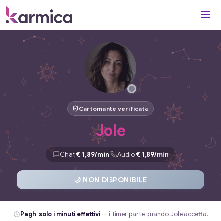
Cartomante verificata
Jole
·
Chat
€ 1,89/min
Audio
€ 1,89/min
🌙 NON DISPONIBILE
Paghi solo i minuti effettivi
— il timer parte quando Jole accetta.