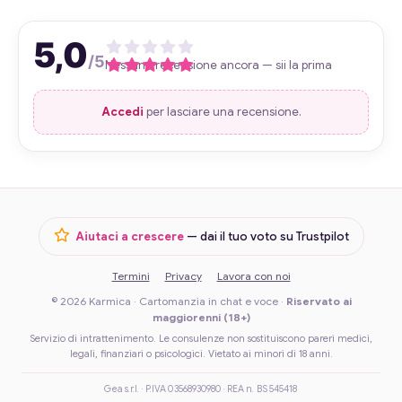
5,0
/5
Nessuna recensione ancora — sii la prima
Accedi
per lasciare una recensione.
Aiutaci a crescere
— dai il tuo voto su Trustpilot
Termini
Privacy
Lavora con noi
© 2026 Karmica · Cartomanzia in chat e voce ·
Riservato ai
maggiorenni (18+)
Servizio di intrattenimento. Le consulenze non sostituiscono pareri medici,
legali, finanziari o psicologici. Vietato ai minori di 18 anni.
Gea s.r.l. · P.IVA 03568930980 · REA n. BS 545418