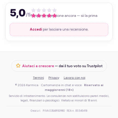
5,0
/5
Nessuna recensione ancora — sii la prima
Accedi
per lasciare una recensione.
Aiutaci a crescere
— dai il tuo voto su Trustpilot
Termini
Privacy
Lavora con noi
© 2026 Karmica · Cartomanzia in chat e voce ·
Riservato ai
maggiorenni (18+)
Servizio di intrattenimento. Le consulenze non sostituiscono pareri medici,
legali, finanziari o psicologici. Vietato ai minori di 18 anni.
Gea s.r.l. · P.IVA 03568930980 · REA n. BS 545418