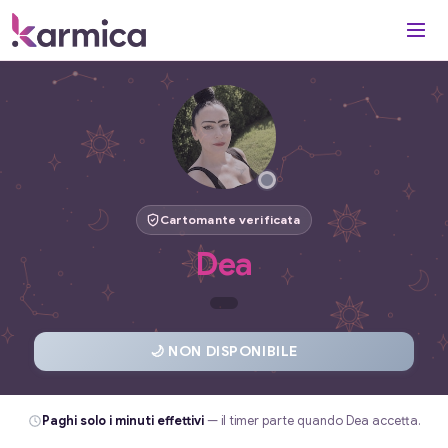
Cartomante verificata
Dea
🌙 NON DISPONIBILE
Paghi solo i minuti effettivi
— il timer parte quando Dea accetta.