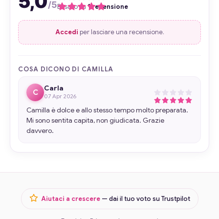
5,0
/5
Basato su
1 recensione
Accedi
per lasciare una recensione.
COSA DICONO DI CAMILLA
Carla
C
07 Apr 2026
Camilla è dolce e allo stesso tempo molto preparata.
Mi sono sentita capita, non giudicata. Grazie
davvero.
Aiutaci a crescere
— dai il tuo voto su Trustpilot