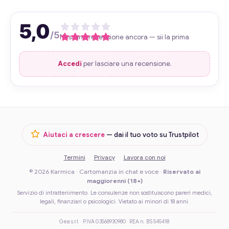
5,0
/5
Nessuna recensione ancora — sii la prima
Accedi
per lasciare una recensione.
Aiutaci a crescere
— dai il tuo voto su Trustpilot
Termini
Privacy
Lavora con noi
© 2026 Karmica · Cartomanzia in chat e voce ·
Riservato ai
maggiorenni (18+)
Servizio di intrattenimento. Le consulenze non sostituiscono pareri medici,
legali, finanziari o psicologici. Vietato ai minori di 18 anni.
Gea s.r.l. · P.IVA 03568930980 · REA n. BS 545418