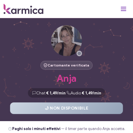
Cartomante verificata
Anja
·
Chat
€ 1,49/min
Audio
€ 1,49/min
🌙 NON DISPONIBILE
Paghi solo i minuti effettivi
— il timer parte quando Anja accetta.