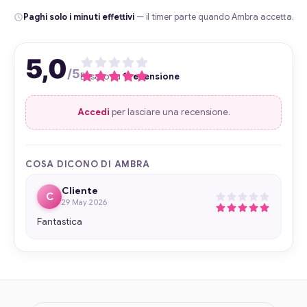
Paghi solo i minuti effettivi
— il timer parte quando Ambra accetta.
5,0
/5
Basato su
1 recensione
Accedi
per lasciare una recensione.
COSA DICONO DI AMBRA
Cliente
C
29 May 2026
Fantastica