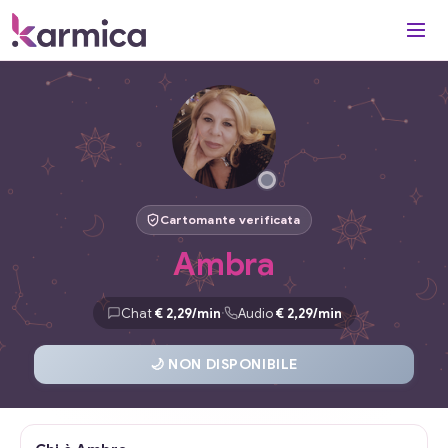
Cartomante verificata
Ambra
·
Chat
€ 2,29/min
Audio
€ 2,29/min
🌙 NON DISPONIBILE