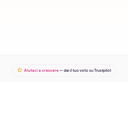
Aiutaci a crescere
— dai il tuo voto su Trustpilot
Termini
Privacy
Lavora con noi
© 2026 Karmica · Cartomanzia in chat e voce ·
Riservato ai
maggiorenni (18+)
Servizio di intrattenimento. Le consulenze non sostituiscono pareri medici,
legali, finanziari o psicologici. Vietato ai minori di 18 anni.
Gea s.r.l. · P.IVA 03568930980 · REA n. BS 545418